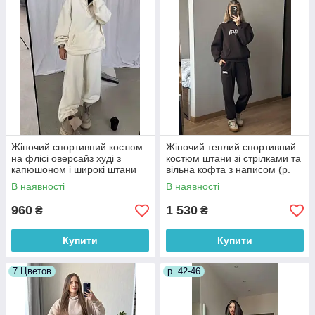
Жіночий спортивний костюм
Жіночий теплий спортивний
на флісі оверсайз худі з
костюм штани зі стрілками та
капюшоном і широкі штани
вільна кофта з написом (р.
(р. 42-52) 2052068
42-50) 56052070
В наявності
В наявності
960
1 530
₴
₴
Купити
Купити
7 Цветов
р. 42-46