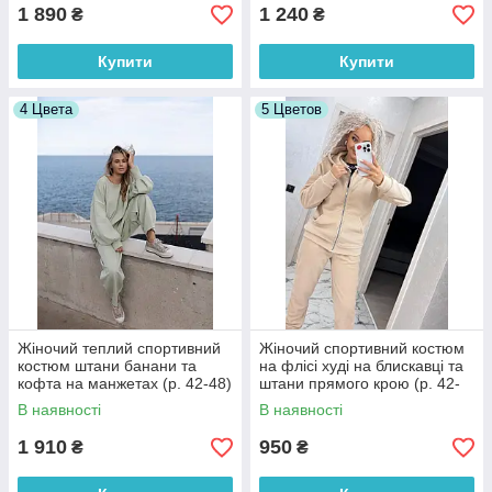
1 890
1 240
₴
₴
Купити
Купити
4 Цвета
5 Цветов
Жіночий теплий спортивний
Жіночий спортивний костюм
костюм штани банани та
на флісі худі на блискавці та
кофта на манжетах (р. 42-48)
штани прямого крою (р. 42-
63052064
52) 7052065
В наявності
В наявності
1 910
950
₴
₴