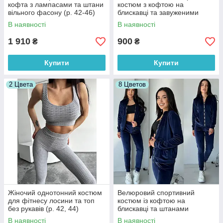
кофта з лампасами та штани
костюм з кофтою на
вільного фасону (р. 42-46)
блискавці та завуженими
63052078
штанами (р. 42-52) 7052009
В наявності
В наявності
1 910
900
₴
₴
Купити
Купити
2 Цвета
8 Цветов
Жіночий однотонний костюм
Велюровий спортивний
для фітнесу лосини та топ
костюм із кофтою на
без рукавів (р. 42, 44)
блискавці та штанами
9052011
джогерами (р. 42-48)
В наявності
В наявності