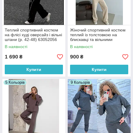
Теплий спортивний костюм
Жіночий спортивний костюм
на флісі худі оверсайз і вільні
теплий із толстовкою на
штани (р. 42-48) 63052056
блискавці та вільними
штанами (р. 42-48) 55052057
В наявності
В наявності
1 690
900
₴
₴
Купити
Купити
5 Кольорів
9 Кольорів