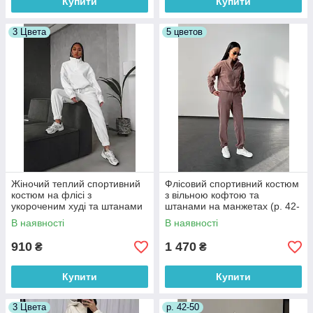
Купити
Купити
3 Цвета
5 цветов
Жіночий теплий спортивний
Флісовий спортивний костюм
костюм на флісі з
з вільною кофтою та
укороченим худі та штанами
штанами на манжетах (р. 42-
на манжетах (р. 42-52)
48) 4052033
В наявності
В наявності
2052066
910
1 470
₴
₴
Купити
Купити
3 Цвета
р. 42-50