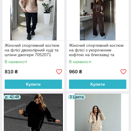
Жіночий спортивний костюм
Жіночий спортивний костюм
на флісі двоколірний худі та
на флісі з укороченим
штани джогери 7052071
кофтою на блискавці та
прямими штанами (р. 42-46)
В наявності
В наявності
33052072
810
960
₴
₴
Купити
Купити
р. 42-48
3 Цвета