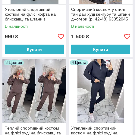
Утеплений спортивний
Спортивний костюм у стилі
костюм на флісі кофта на
тай дай худі кенгуру та штани
блискавці та штани з
джогери (р. 42-48) 63052045
лампасами (р. 42-48)
В наявності
В наявності
2052058
990
1 500
₴
₴
Купити
Купити
8 Цветов
4 Цвета
Теплий спортивний костюм
Утеплений спортивний
на флісі худі на блискавці та
костюм на флісі худі на