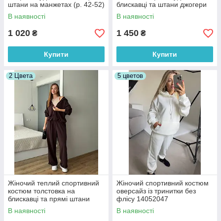
штани на манжетах (р. 42-52)
блискавці та штани джогери
7052059
(р. 42-52) 7052060
В наявності
В наявності
1 020
1 450
₴
₴
Купити
Купити
2 Цвета
5 цветов
Жіночий теплий спортивний
Жіночий спортивний костюм
костюм толстовка на
оверсайз із тринитки без
блискавці та прямі штани
флісу 14052047
оверсайз (р. 42-48) 63052062
В наявності
В наявності