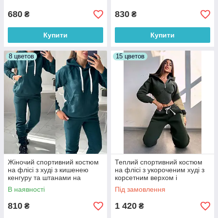
52052013
680
830
₴
₴
Купити
Купити
8 цветов
15 цветов
Жіночий спортивний костюм
Теплий спортивний костюм
на флісі з худі з кишенею
на флісі з укороченим худі з
кенгуру та штанами на
корсетним верхом і
манжетах (р.42-52) 7052003
джогерами (р. 42, 44)
В наявності
Під замовлення
66052027Е
810
1 420
₴
₴