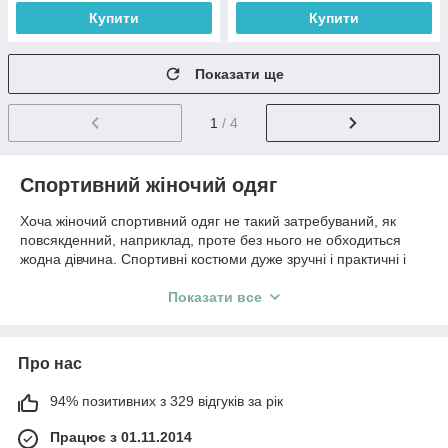
Купити
Купити
Показати ще
1
/ 4
Спортивний жіночий одяг
Хоча жіночий спортивний одяг не такий затребуваний, як
повсякденний, наприклад, проте без нього не обходиться
жодна дівчина. Спортивні костюми дуже зручні і практичні і
іноді без них зовсім не обійтися, а особливо якщо Ви любите
звичайні прогулянки лісом, виїзди на пікнік або часто
Показати все
займаєтеся спортом, пробіжками. Але при виборі
спортивного одягу часто нам хочеться поєднати не лише
зручність, а й красу, стиль. Саме такий Ви знайдете
Про нас
спортивний жіночий одяг в інтернет-магазині Modina.
Сьогодні вибір жіночого спортивного одягу недорогого та
94% позитивних з 329 відгуків за рік
стильного може бути не тільки дуже широкий, а й цілком
Працює з 01.11.2014
різноманітний. Велика увага за останній час при виборі таких