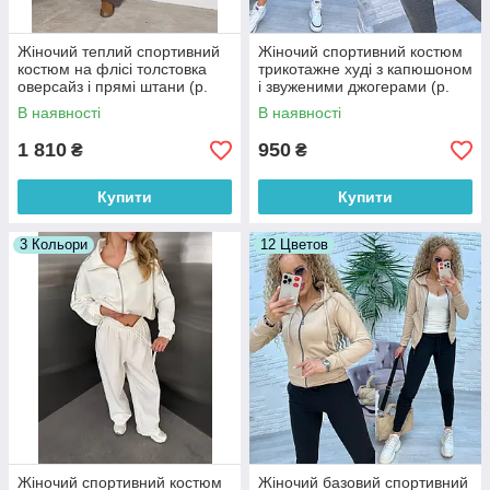
Жіночий теплий спортивний
Жіночий спортивний костюм
костюм на флісі толстовка
трикотажне худі з капюшоном
оверсайз і прямі штани (р.
і звуженими джогерами (р.
42-48) 4052075
42-52) 7052076
В наявності
В наявності
1 810
950
₴
₴
Купити
Купити
3 Кольори
12 Цветов
Жіночий спортивний костюм
Жіночий базовий спортивний