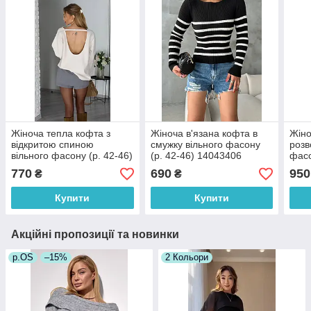
Жіноча тепла кофта з
Жіноча в'язана кофта в
Жіно
відкритою спиною
смужку вільного фасону
розв
вільного фасону (р. 42-46)
(р. 42-46) 14043406
фасо
16043468
140
770
690
950
₴
₴
Купити
Купити
Акційні пропозиції та новинки
р.OS
–15%
2 Кольори