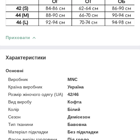
Приховати
Характеристики
Основні
Виробник
MNC
Країна виробник
Україна
Розмір жіночого одягу (UA)
42/46
Вид виробу
Кофта
Колір
Білий
Сезон
Демісезон
Тип тканини
Бавовна
Матеріал підкладки
Без підкладки
Фасон вирізу горловини
Під горло