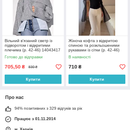
Вільний в'язаний светр із
Жіноча кофта з відкритою
підворотом і відкритими
спиною та розкльошеними
плечима (р. 42-46) 14043417
рукавами із сітки (р. 42-46)
33043481
Готово до відправки
В наявності
705,50
710
₴
₴
830 ₴
Купити
Купити
Про нас
94% позитивних з 329 відгуків за рік
Працює з 01.11.2014
м. Харків