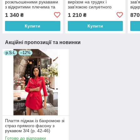
розкльошеними рукавами
вирізом на грудях і
зав'
з відкритими плечима та
зав'язкою силуетного
відк
підворотом (р. 42-46)
крою (р. 42-46) 4036197
вирі
1 340
1 210
870
₴
₴
4036203
44) 
Купити
Купити
Акційні пропозиції та новинки
р.S-L
–12%
Плаття піджак із бахромою зі
страз прямого фасону з
рукавом 3/4 (р. 42-46)
66032050Qr
Готово до відправки