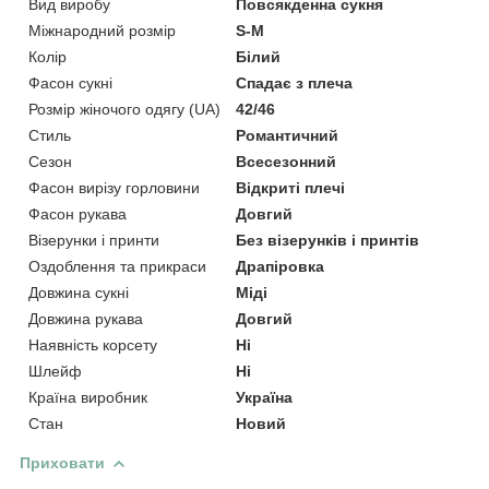
Вид виробу
Повсякденна сукня
Міжнародний розмір
S-M
Колір
Білий
Фасон сукні
Спадає з плеча
Розмір жіночого одягу (UA)
42/46
Стиль
Романтичний
Сезон
Всесезонний
Фасон вирізу горловини
Відкриті плечі
Фасон рукава
Довгий
Візерунки і принти
Без візерунків і принтів
Оздоблення та прикраси
Драпіровка
Довжина сукні
Міді
Довжина рукава
Довгий
Наявність корсету
Ні
Шлейф
Ні
Країна виробник
Україна
Стан
Новий
Приховати