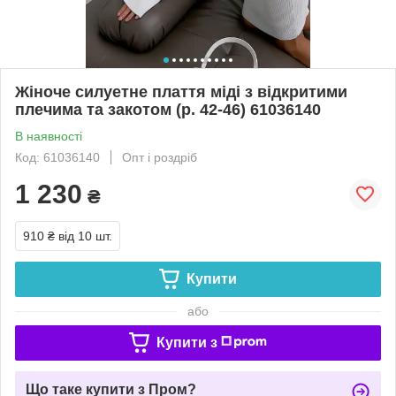
Жіноче силуетне плаття міді з відкритими
плечима та закотом (р. 42-46) 61036140
В наявності
Код: 61036140
Опт і роздріб
1 230
₴
910 ₴
від 10 шт.
Купити
або
Купити з
Що таке купити з Пром?