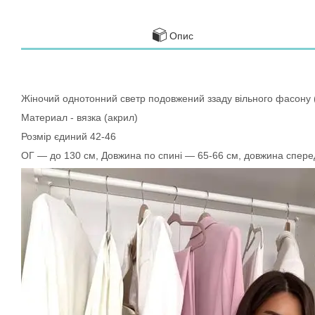
Опис
Жіночий однотонний светр подовжений ззаду вільного фасону 
Материал - вязка (акрил)
Розмір єдиний 42-46
ОГ — до 130 см, Довжина по спині — 65-66 см, довжина спере