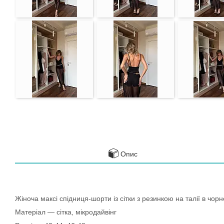
Опис
Жіноча максі спідниця-шорти із сітки з резинкою на талії в чор
Матеріал — сітка, мікродайвінг