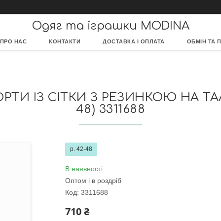
Одяг та іграшки MODINA
ПРО НАС
КОНТАКТИ
ДОСТАВКА І ОПЛАТА
ОБМІН ТА 
И ІЗ СІТКИ З РЕЗИНКОЮ НА ТАЛІ
48) 3311688
р. 42-48
В наявності
Оптом і в роздріб
Код:
3311688
710 ₴