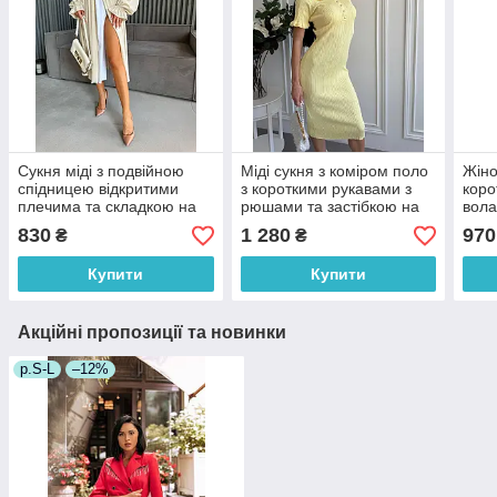
Сукня міді з подвійною
Міді сукня з коміром поло
Жіно
спідницею відкритими
з короткими рукавами з
коро
плечима та складкою на
рюшами та застібкою на
вола
грудях (р. 42-52) 2035832
грудях (р. 42-46) 9036264
рези
830
1 280
970
₴
₴
52) 
Купити
Купити
Акційні пропозиції та новинки
р.S-L
–12%