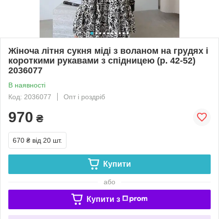
Жіноча літня сукня міді з воланом на грудях і
короткими рукавами з спідницею (р. 42-52)
2036077
В наявності
Код: 2036077
Опт і роздріб
970
₴
670 ₴
від 20 шт.
Купити
або
Купити з