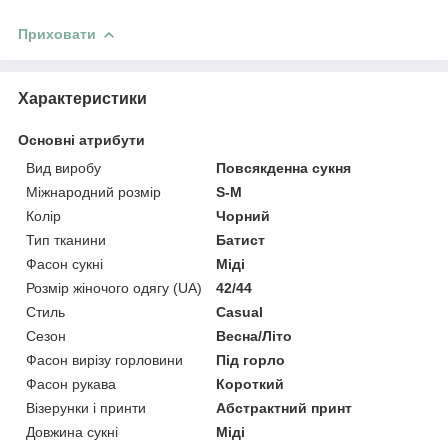
Приховати
Характеристики
Основні атрибути
Вид виробу
Повсякденна сукня
Міжнародний розмір
S-M
Колір
Чорний
Тип тканини
Батист
Фасон сукні
Міді
Розмір жіночого одягу (UA)
42/44
Стиль
Casual
Сезон
Весна/Літо
Фасон вирізу горловини
Під горло
Фасон рукава
Короткий
Візерунки і принти
Абстрактний принт
Довжина сукні
Міді