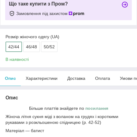
Що таке купити з Пром?
Замовлення під захистом
Розмір жіночого одягу (UA)
42/44
46/48
50/52
В наявності
Опис
Характеристики
Доставка
Оплата
Умови п
Опис
Більше платтів знайдете по
посилання
Жіноча літня сукня міді з воланом на грудях і короткими
рукавами з розкльошеною спідницею (р. 42-52)
Матеріал — батист