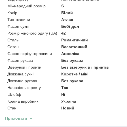
Міжнародний розмір
S
Колір
Білий
Тип тканини
Атлас
Фасон сукні
Бебі-дол
Розмір жіночого одягу (UA)
42
Стиль
Романтичний
Сезон
Всесезонний
Фасон вирізу горловини
Анжеліка
Фасон рукава
Без рукава
Візерунки і принти
Без візерунків і принтів
Довжина сукні
Коротке / міні
Довжина рукава
Без рукава
Наявність корсету
Так
Шлейф
Ні
Країна виробник
Україна
Стан
Новий
Приховати