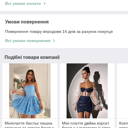
Всі умови оплати
Умови повернення
Повернення товару впродовж 14 днів за рахунок покупця
Всі умови повернення
Подібні товари компанії
Мініплаття бюстьє пишна
Міні плаття двійка корсет
Кокт
спідниця та корсет бюстьє
бюстьє з рукавами із сітки
корс