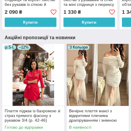
без рукавів із сіткою й
та міні спідниця з люрексу
об'є
метеликами (р. S, M)
(р. 42, 44) 66035899Е
сітки
2 090
1 330
1 3
₴
₴
66036240Е
42, 
Купити
Купити
Акційні пропозиції та новинки
р.S-L
–12%
3 Кольори
Плаття піджак із бахромою зі
Вечірнє плаття максі з
страз прямого фасону з
відкритими плечима
рукавом 3/4 (р. 42-46)
драпіруванням і знімною
66032050Qr
фатиновою спідницею (р. 42-
Готово до відправки
В наявності
46) 33036307