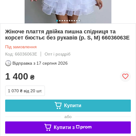
Жіноче плаття двійка пишна спідниця та
корсет бюстьє без рукавів (р. S, M) 66036063Е
Під замовлення
Код: 66036063Е
Опт і роздріб
Відправка з
17 серпня 2026
1 400
₴
1 070 ₴
від 20 шт.
Купити
або
Купити з