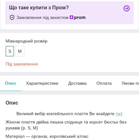
Що таке купити з Пром?
Замовлення під захистом
Міжнародний розмір
S
M
Під замовлення
Опис
Характеристики
Доставка
Оплата
Умови п
Опис
Великий вибір коктейльного плаття Ви знайдете
тут
Жіноче плаття двійка пишна спідниця та корсет бюстьє без
рукавів (р. S, M)
Матеріал — органза, королівський атлас