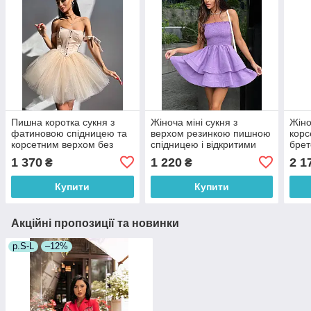
Пишна коротка сукня з
Жіноча міні сукня з
Жіно
фатиновою спідницею та
верхом резинкою пишною
корс
корсетним верхом без
спідницею і відкритими
брет
рукавів (р. S, M)
плечима (р. S, M)
спід
1 370
1 220
2 1
₴
₴
66035951Е
66036045Q
660
Купити
Купити
Акційні пропозиції та новинки
р.S-L
–12%