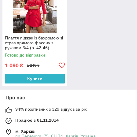
Плаття піджак із бахромою зі
страз прямого фасону з
рукавом 3/4 (р. 42-46)
66032050Qr
Готово до відправки
1 090
₴
1 240 ₴
Купити
Про нас
94% позитивних з 329 відгуків за рік
Працює з 01.11.2014
м. Харків
пр.Перемоги, 75, 61174, Харків, Україна