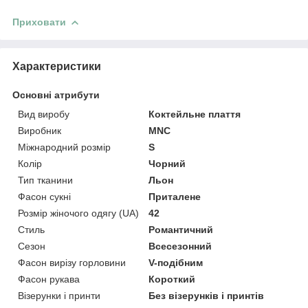
Приховати
Характеристики
Основні атрибути
Вид виробу
Коктейльне плаття
Виробник
MNC
Міжнародний розмір
S
Колір
Чорний
Тип тканини
Льон
Фасон сукні
Приталене
Розмір жіночого одягу (UA)
42
Стиль
Романтичний
Сезон
Всесезонний
Фасон вирізу горловини
V-подібним
Фасон рукава
Короткий
Візерунки і принти
Без візерунків і принтів