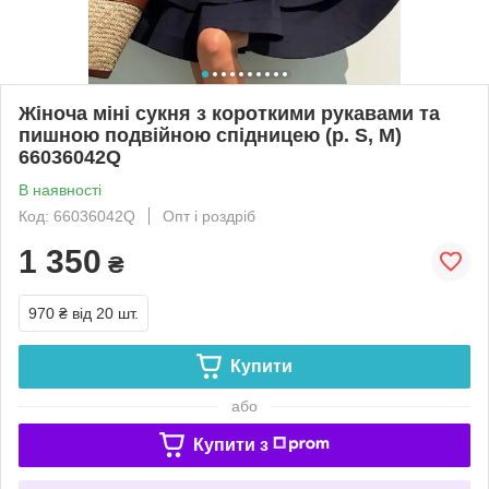
Жіноча міні сукня з короткими рукавами та
пишною подвійною спідницею (р. S, M)
66036042Q
В наявності
Код: 66036042Q
Опт і роздріб
1 350
₴
970 ₴
від 20 шт.
Купити
або
Купити з