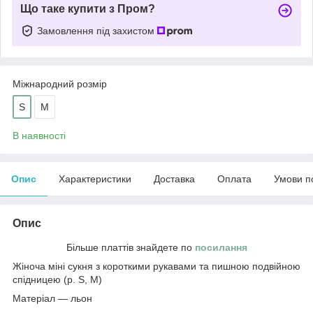
Що таке купити з Пром?
Замовлення під захистом
Міжнародний розмір
S
M
В наявності
Опис
Характеристики
Доставка
Оплата
Умови п
Опис
Більше платтів знайдете по
посилання
Жіноча міні сукня з короткими рукавами та пишною подвійною
спідницею (р. S, M)
Матеріал — льон