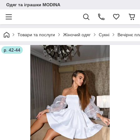
Одяг та іграшки MODINA
Товари та послуги
Жіночий одяг
Сукні
Вечірнє пл
р. 42-44