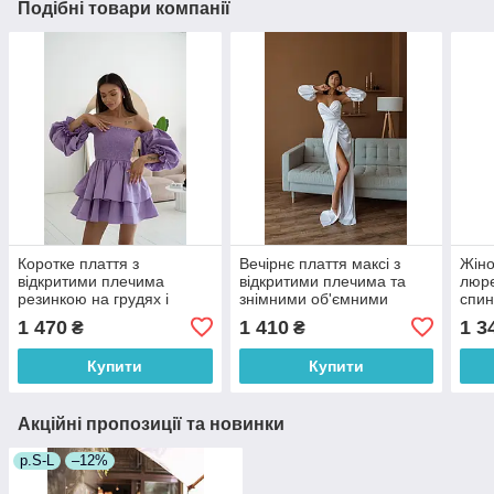
Подібні товари компанії
Коротке плаття з
Вечірнє плаття максі з
Жіно
відкритими плечима
відкритими плечима та
люре
резинкою на грудях і
знімними об'ємними
спин
об'ємною подвійною
рукавами ліхтариками (р.
рука
1 470
1 410
1 3
₴
₴
спідницею (р. 42-46)
S, M) 66035048Q
спід
66035812Q
660
Купити
Купити
Акційні пропозиції та новинки
р.S-L
–12%