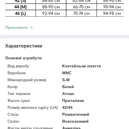
Приховати
Характеристики
Основні атрибути
Вид виробу
Коктейльне плаття
Виробник
MNC
Міжнародний розмір
S-M
Колір
Білий
Тип тканини
Атлас
Фасон сукні
Приталене
Розмір жіночого одягу (UA)
42/44
Стиль
Романтичний
Сезон
Всесезонний
Фасон вирізу горловини
Анжеліка