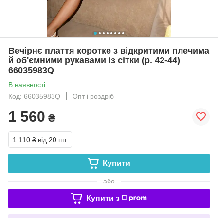
Вечірнє плаття коротке з відкритими плечима
й об'ємними рукавами із сітки (р. 42-44)
66035983Q
В наявності
Код: 66035983Q
Опт і роздріб
1 560
₴
1 110 ₴
від 20 шт.
Купити
або
Купити з