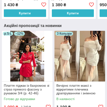
(р. 42-46) 9103558
рукавів у яскравий принт
топо
1 430
1 380
950
₴
₴
(р. 42, 44) 66103884Q
661
Купити
Купити
Акційні пропозиції та новинки
р.S-L
–12%
3 Кольори
Плаття піджак із бахромою зі
Вечірнє плаття максі з
страз прямого фасону з
відкритими плечима
рукавом 3/4 (р. 42-46)
драпіруванням і знімною
66032050Qr
фатиновою спідницею (р. 42-
Готово до відправки
В наявності
46) 33036307
1 090
1 100