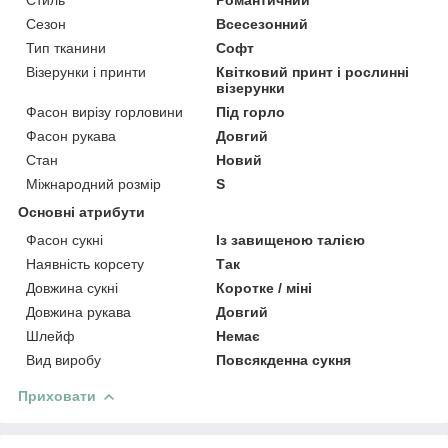
Сезон
Всесезонний
Тип тканини
Софт
Візерунки і принти
Квітковий принт і рослинні
візерунки
Фасон вирізу горловини
Під горло
Фасон рукава
Довгий
Стан
Новий
Міжнародний розмір
S
Основні атрибути
Фасон сукні
Із завищеною талією
Наявність корсету
Так
Довжина сукні
Коротке / міні
Довжина рукава
Довгий
Шлейф
Немає
Вид виробу
Повсякденна сукня
Приховати