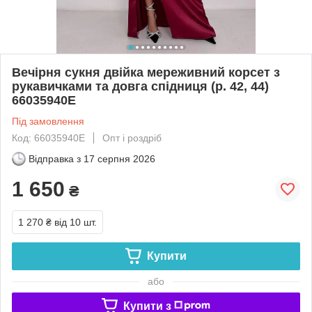
Вечірня сукня двійка мереживний корсет з
рукавичками та довга спідниця (р. 42, 44)
66035940Е
Під замовлення
Код: 66035940Е
Опт і роздріб
Відправка з
17 серпня 2026
1 650
₴
1 270 ₴
від 10 шт.
Купити
або
Купити з