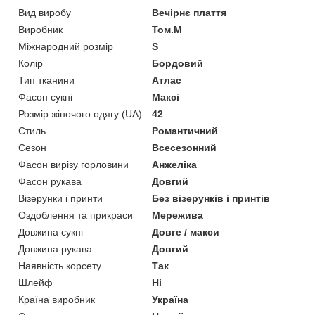
Вид виробу
Вечірнє плаття
Виробник
Том.М
Міжнародний розмір
S
Колір
Бордовий
Тип тканини
Атлас
Фасон сукні
Максі
Розмір жіночого одягу (UA)
42
Стиль
Романтичний
Сезон
Всесезонний
Фасон вирізу горловини
Анжеліка
Фасон рукава
Довгий
Візерунки і принти
Без візерунків і принтів
Оздоблення та прикраси
Мережива
Довжина сукні
Довге / макси
Довжина рукава
Довгий
Наявність корсету
Так
Шлейф
Ні
Країна виробник
Україна