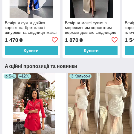
Вечірня сукня двійка
Вечірня максі сукня з
Вечі
корсет на бретелях і
мереживним корсетним
корс
шнурівці та спідниця максі
верхом довгою спідницею
плеч
з розрізом (р. 42, 44)
з розрізом і рукавичками
довг
1 470
1 870
1 5
₴
₴
66036057Е
(р. 42, 44) 66036243Е
44) 
Купити
Купити
Акційні пропозиції та новинки
р.S-L
–12%
3 Кольори