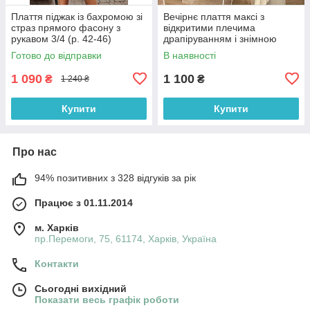
Плаття піджак із бахромою зі
Вечірнє плаття максі з
страз прямого фасону з
відкритими плечима
рукавом 3/4 (р. 42-46)
драпіруванням і знімною
66032050Qr
фатиновою спідницею (р. 42-
Готово до відправки
В наявності
46) 33036307
1 090
1 100
₴
₴
1 240 ₴
Купити
Купити
Про нас
94% позитивних з 328 відгуків за рік
Працює з 01.11.2014
м. Харків
пр.Перемоги, 75, 61174, Харків, Україна
Контакти
Сьогодні вихідний
Показати весь графік роботи