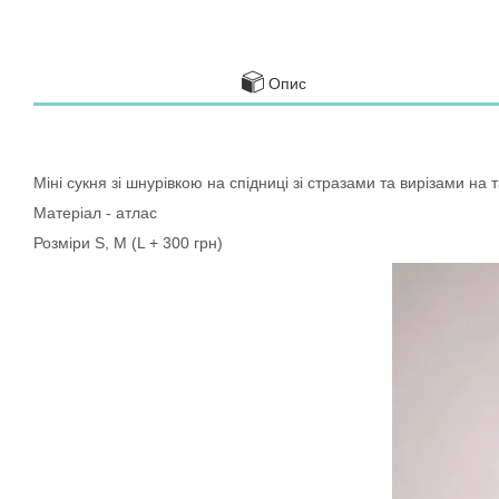
Опис
Міні сукня зі шнурівкою на спідниці зі стразами та вирізами на та
Матеріал - атлас
Розміри S, M (L + 300 грн)