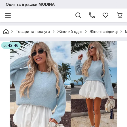
Одяг та іграшки MODINA
Товари та послуги
Жіночий одяг
Жіночі спідниці
М
р. 42-46