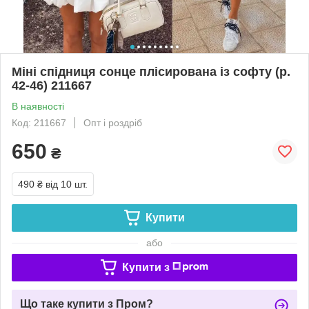
Міні спідниця сонце плісирована із софту (р.
42-46) 211667
В наявності
Код: 211667
Опт і роздріб
650
₴
490 ₴
від 10 шт.
Купити
або
Купити з
Що таке купити з Пром?