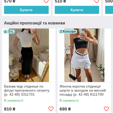
570
510
500
₴
₴
Купити
Купити
Акційні пропозиції та новинки
р. S-L
2 Кольори
Базова міді спідниця по
Жіноча коротка спідниця
фігурі приталеного силуету
шорти із заходом на високій
(р. 42-48) 3311701
посадці (р. 42-48) 8111700
В наявності
В наявності
810
690
₴
₴