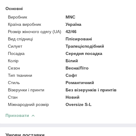
Основні
Виробник
MNC
Країна виробник
Україна
Розмір жіночого одягу (UA)
42/46
Вид спідниці
Плісировані
Силует
Трапецієподібний
Посадка
Середня посадка
Колір
Білий
Сезон
Весна/Літо
Тип тканини
Софт
Стиль
Романтичний
Візерунки і принти
Без візерунків і принтів
Стан
Новий
Міжнародний розмір
Oversize S-L
Приховати
Умови доставки