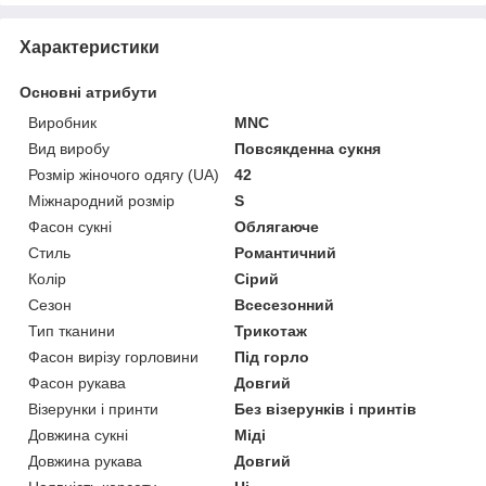
Характеристики
Основні атрибути
Виробник
MNC
Вид виробу
Повсякденна сукня
Розмір жіночого одягу (UA)
42
Міжнародний розмір
S
Фасон сукні
Облягаюче
Стиль
Романтичний
Колір
Сірий
Сезон
Всесезонний
Тип тканини
Трикотаж
Фасон вирізу горловини
Під горло
Фасон рукава
Довгий
Візерунки і принти
Без візерунків і принтів
Довжина сукні
Міді
Довжина рукава
Довгий