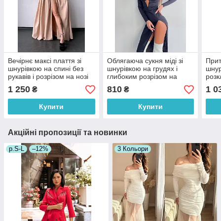
Вечірнє максі плаття зі
Облягаюча сукня міді зі
Прит
шнурівкою на спині без
шнурівкою на грудях і
шнур
рукавів і розрізом на нозі
глибоким розрізом на
роз
(р. S, M) 66035159Е
спідниці (р. S, M)
з во
1 250
810
1 0
₴
₴
66035089Е
660
Купити
Купити
Акційні пропозиції та новинки
р.S-L
–12%
3 Кольори