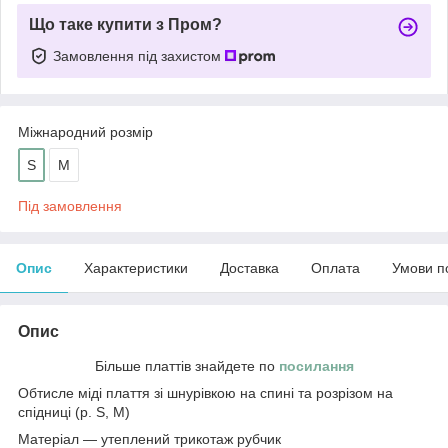
Що таке купити з Пром?
Замовлення під захистом
Міжнародний розмір
S
M
Під замовлення
Опис
Характеристики
Доставка
Оплата
Умови п
Опис
Більше платтів знайдете по
посилання
Обтисле міді плаття зі шнурівкою на спині та розрізом на
спідниці (р. S, M)
Матеріал — утеплений трикотаж рубчик