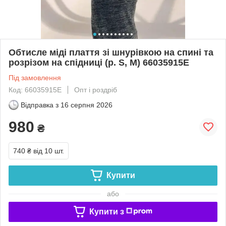
Обтисле міді плаття зі шнурівкою на спині та
розрізом на спідниці (р. S, M) 66035915Е
Під замовлення
Код: 66035915Е
Опт і роздріб
Відправка з
16 серпня 2026
980
₴
740 ₴
від 10 шт.
Купити
або
Купити з