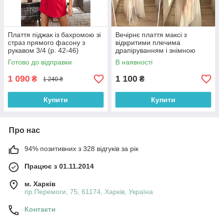
Плаття піджак із бахромою зі
Вечірнє плаття максі з
страз прямого фасону з
відкритими плечима
рукавом 3/4 (р. 42-46)
драпіруванням і знімною
66032050Qr
фатиновою спідницею (р. 42-
Готово до відправки
В наявності
46) 33036307
1 090
1 100
₴
₴
1 240 ₴
Купити
Купити
Про нас
94% позитивних з 328 відгуків за рік
Працює з 01.11.2014
м. Харків
пр.Перемоги, 75, 61174, Харків, Україна
Контакти