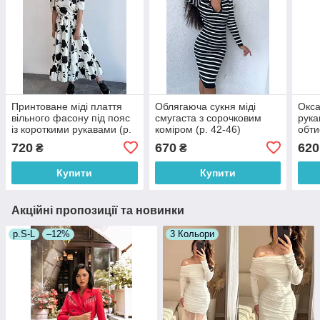
Принтоване міді плаття
Облягаюча сукня міді
Окса
вільного фасону під пояс
смугаста з сорочковим
рука
із короткими рукавами (р.
коміром (р. 42-46)
обти
42-52) 2035978
9035427
603
720
670
620
₴
₴
Купити
Купити
Акційні пропозиції та новинки
р.S-L
–12%
3 Кольори