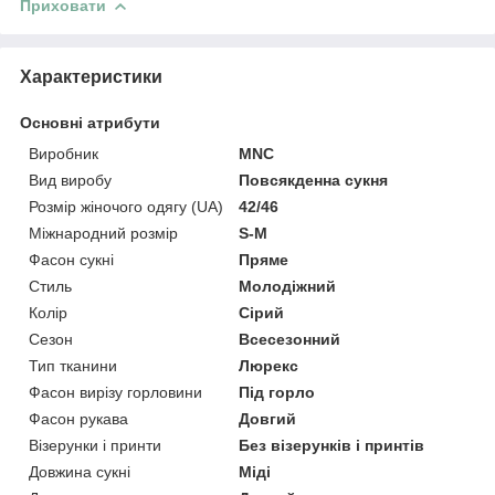
Приховати
Характеристики
Основні атрибути
Виробник
MNC
Вид виробу
Повсякденна сукня
Розмір жіночого одягу (UA)
42/46
Міжнародний розмір
S-M
Фасон сукні
Пряме
Стиль
Молодіжний
Колір
Сірий
Сезон
Всесезонний
Тип тканини
Люрекс
Фасон вирізу горловини
Під горло
Фасон рукава
Довгий
Візерунки і принти
Без візерунків і принтів
Довжина сукні
Міді