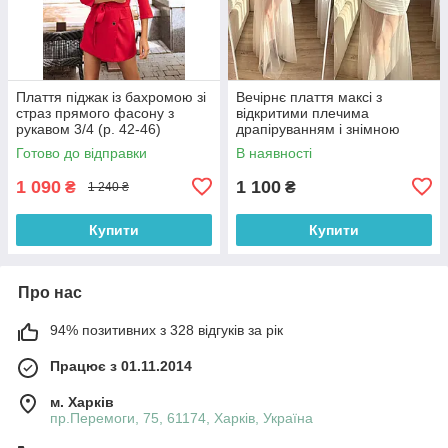
Плаття піджак із бахромою зі
Вечірнє плаття максі з
страз прямого фасону з
відкритими плечима
рукавом 3/4 (р. 42-46)
драпіруванням і знімною
66032050Qr
фатиновою спідницею (р. 42-
Готово до відправки
В наявності
46) 33036307
1 090
1 100
₴
₴
1 240 ₴
Купити
Купити
Про нас
94% позитивних з 328 відгуків за рік
Працює з 01.11.2014
м. Харків
пр.Перемоги, 75, 61174, Харків, Україна