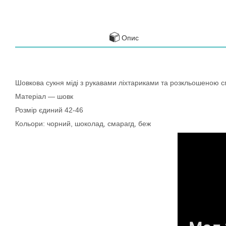
Опис
Шовкова сукня міді з рукавами ліхтариками та розкльошеною с
Матеріал — шовк
Розмір єдиний 42-46
Кольори: чорний, шоколад, смарагд, беж