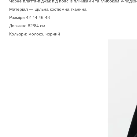
Чорне плаття-піджак під пояс із плічиками та глибоким V-подібн
Матеріал — щільна костюмна тканина
Розміри 42-44 46-48
Довжина 82/84 см
Кольори: молоко, чорний