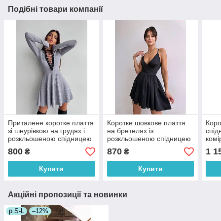
Подібні товари компанії
Приталене коротке плаття
Коротке шовкове плаття
Коро
зі шнурівкою на грудях і
на бретелях із
спід
розкльошеною спідницею
розкльошеною спідницею
комі
(р. S, M) 66035090Е
і шнурівкою на спині (р. S,
ліхт
800
870
1 1
₴
₴
M) 66035296Е
пояс
660
Купити
Купити
Акційні пропозиції та новинки
р.S-L
–12%