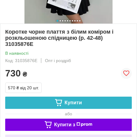
Коротке чорне плаття з білим коміром і
розкльошеною спідницею (р. 42-48)
31035876Е
В наявності
Код: 31035876Е
Опт і роздріб
730
₴
570 ₴
від 20 шт.
Купити
або
Купити з