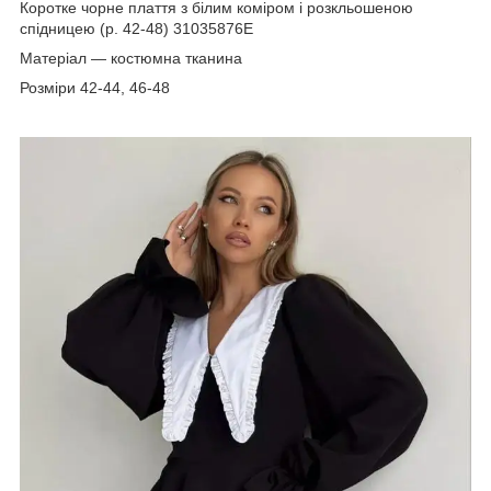
Коротке чорне плаття з білим коміром і розкльошеною
спідницею (р. 42-48) 31035876Е
Матеріал — костюмна тканина
Розміри 42-44, 46-48