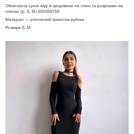
Облягаюча сукня міді зі шнурівкою на спині та розрізами на
плечах (р. S, M) 66035875Е
Матеріал — утеплений трикотаж рубчик
Розміри S, М