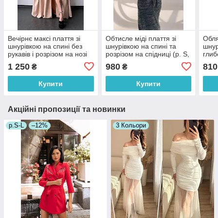
Вечірнє максі плаття зі
Обтисле міді плаття зі
Обля
шнурівкою на спині без
шнурівкою на спині та
шнур
рукавів і розрізом на нозі
розрізом на спідниці (р. S,
глиб
(р. S, M) 66035159Е
M) 66035915Е
спід
1 250
980
810
₴
₴
660
Купити
Купити
Акційні пропозиції та новинки
р.S-L
–12%
3 Кольори