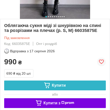
Облягаюча сукня міді зі шнурівкою на спині
та розрізами на плечах (р. S, M) 66035875Е
Під замовлення
Код: 66035875Е
Опт і роздріб
Відправка з
17 серпня 2026
990
₴
690 ₴
від 20 шт.
Купити
або
Купити з