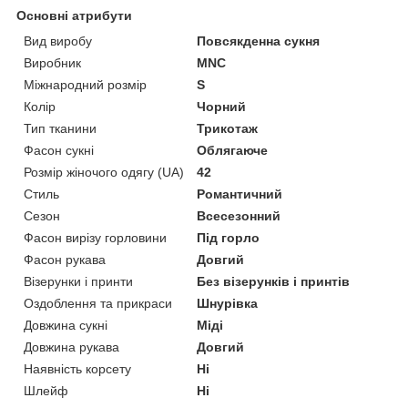
Основні атрибути
Вид виробу
Повсякденна сукня
Виробник
MNC
Міжнародний розмір
S
Колір
Чорний
Тип тканини
Трикотаж
Фасон сукні
Облягаюче
Розмір жіночого одягу (UA)
42
Стиль
Романтичний
Сезон
Всесезонний
Фасон вирізу горловини
Під горло
Фасон рукава
Довгий
Візерунки і принти
Без візерунків і принтів
Оздоблення та прикраси
Шнурівка
Довжина сукні
Міді
Довжина рукава
Довгий
Наявність корсету
Ні
Шлейф
Ні