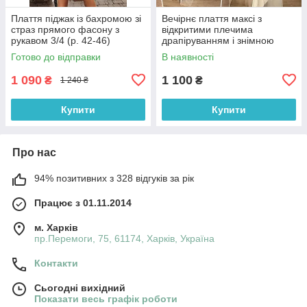
Плаття піджак із бахромою зі
Вечірнє плаття максі з
страз прямого фасону з
відкритими плечима
рукавом 3/4 (р. 42-46)
драпіруванням і знімною
66032050Qr
фатиновою спідницею (р. 42-
Готово до відправки
В наявності
46) 33036307
1 090
1 100
₴
₴
1 240 ₴
Купити
Купити
Про нас
94% позитивних з 328 відгуків за рік
Працює з 01.11.2014
м. Харків
пр.Перемоги, 75, 61174, Харків, Україна
Контакти
Сьогодні вихідний
Показати весь графік роботи