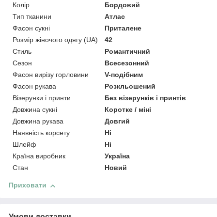
Колір
Бордовий
Тип тканини
Атлас
Фасон сукні
Приталене
Розмір жіночого одягу (UA)
42
Стиль
Романтичний
Сезон
Всесезонний
Фасон вирізу горловини
V-подібним
Фасон рукава
Розкльошений
Візерунки і принти
Без візерунків і принтів
Довжина сукні
Коротке / міні
Довжина рукава
Довгий
Наявність корсету
Ні
Шлейф
Ні
Країна виробник
Україна
Стан
Новий
Приховати
Умови доставки