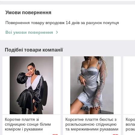
Умови повернення
Повернення товару впродовж 14 днів за рахунок покупця
Всі умови повернення
Подібні товари компанії
Коротке плаття зі
Корсетне плаття бюстьє з
Коро
спідницею сонце білим
розкльошеною спідницею
вола
коміром і рукавами
та мереживними рукавами
роз
ліхтариками із широким
(р. S, M) 66035815Е
(р. 