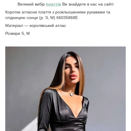
Великий вибір
платтів
Ви знайдете в нас на сайті
Коротке атласне плаття з розкльошеними рукавами та
спідницею сонце (р. S, M) 66035868Е
Матеріал — королівський атлас
Розміри S, M