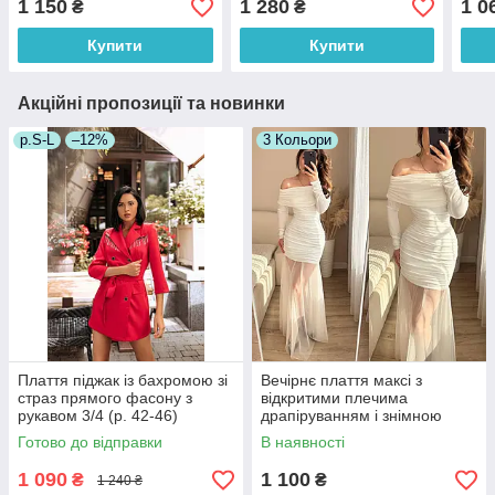
1 150
1 280
1 0
₴
₴
поясом (р. S, M)
66035468Е
Купити
Купити
Акційні пропозиції та новинки
р.S-L
–12%
3 Кольори
Плаття піджак із бахромою зі
Вечірнє плаття максі з
страз прямого фасону з
відкритими плечима
рукавом 3/4 (р. 42-46)
драпіруванням і знімною
66032050Qr
фатиновою спідницею (р. 42-
Готово до відправки
В наявності
46) 33036307
1 090
1 100
₴
₴
1 240 ₴