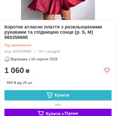
Коротке атласне плаття з розкльошеними
рукавами та спідницею сонце (р. S, M)
66035868Е
Під замовлення
Код: 66035868Е
Опт і роздріб
Відправка з
18 серпня 2026
1 060
₴
800 ₴
від 20 шт.
Купити
або
Купити з