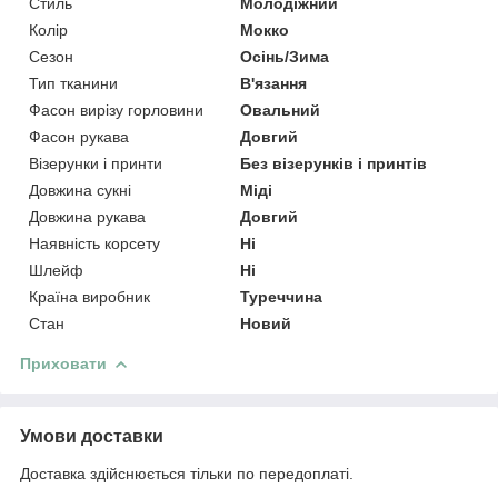
Стиль
Молодіжний
Колір
Мокко
Сезон
Осінь/Зима
Тип тканини
В'язання
Фасон вирізу горловини
Овальний
Фасон рукава
Довгий
Візерунки і принти
Без візерунків і принтів
Довжина сукні
Міді
Довжина рукава
Довгий
Наявність корсету
Ні
Шлейф
Ні
Країна виробник
Туреччина
Стан
Новий
Приховати
Умови доставки
Доставка здійснюється тільки по передоплаті.