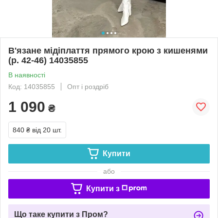
В'язане мідіплаття прямого крою з кишенями
(р. 42-46) 14035855
В наявності
Код: 14035855
Опт і роздріб
1 090
₴
840 ₴
від 20 шт.
Купити
або
Купити з
Що таке купити з Пром?