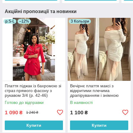
Акційні пропозиції та новинки
р.S-L
–12%
3 Кольори
Плаття піджак із бахромою зі
Вечірнє плаття максі з
страз прямого фасону з
відкритими плечима
рукавом 3/4 (р. 42-46)
драпіруванням і знімною
66032050Qr
фатиновою спідницею (р. 42-
Готово до відправки
В наявності
46) 33036307
1 090
1 100
₴
₴
1 240 ₴
Купити
Купити