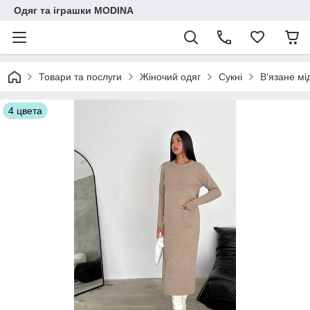
Одяг та іграшки MODINA
Товари та послуги
Жіночий одяг
Сукні
В'язане мі
4 цвета