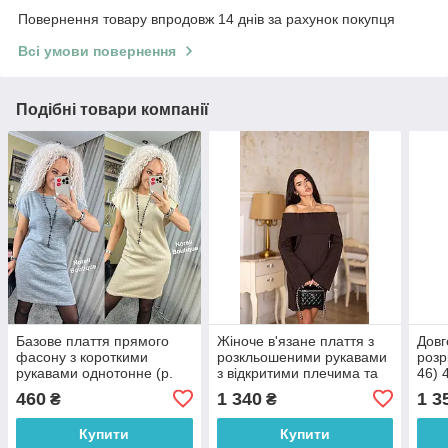
Повернення товару впродовж 14 днів за рахунок покупця
Всі умови повернення
Подібні товари компанії
Базове плаття прямого
Жіноче в'язане плаття з
Довг
фасону з короткими
розкльошеними рукавами
розр
рукавами однотонне (р.
з відкритими плечима та
46) 
42-46) 90035138
підворотом (р. 42-46)
460
1 340
1 3
₴
₴
4036203
Купити
Купити