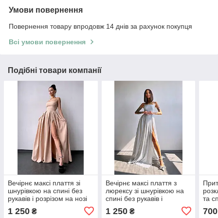
Умови повернення
Повернення товару впродовж 14 днів за рахунок покупця
Всі умови повернення
Подібні товари компанії
Вечірнє максі плаття зі
Вечірнє максі плаття з
Прит
шнурівкою на спині без
люрексу зі шнурівкою на
роз
рукавів і розрізом на нозі
спині без рукавів і
та с
(р. S, M) 66035159Е
розрізом на нозі (р. S, M)
на с
1 250
1 250
700
₴
₴
66035416Е
550