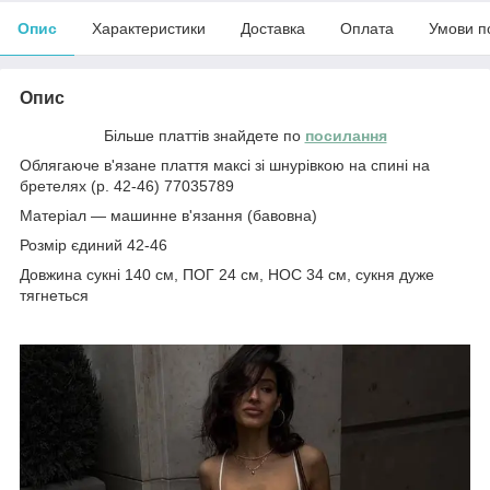
Опис
Характеристики
Доставка
Оплата
Умови п
Опис
Більше платтів знайдете по
посилання
Облягаюче в'язане плаття максі зі шнурівкою на спині на
бретелях (р. 42-46) 77035789
Матеріал — машинне в'язання (бавовна)
Розмір єдиний 42-46
Довжина сукні 140 см, ПОГ 24 см, НОС 34 см, сукня дуже
тягнеться