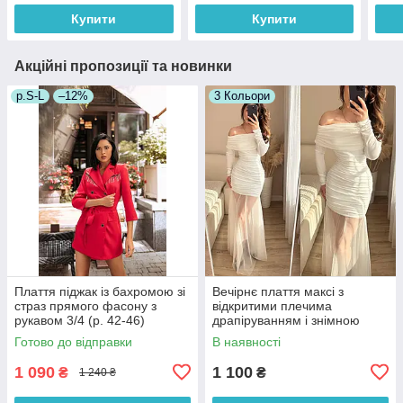
Купити
Купити
Акційні пропозиції та новинки
р.S-L
–12%
3 Кольори
Плаття піджак із бахромою зі
Вечірнє плаття максі з
страз прямого фасону з
відкритими плечима
рукавом 3/4 (р. 42-46)
драпіруванням і знімною
66032050Qr
фатиновою спідницею (р. 42-
Готово до відправки
В наявності
46) 33036307
1 090
1 100
₴
₴
1 240 ₴