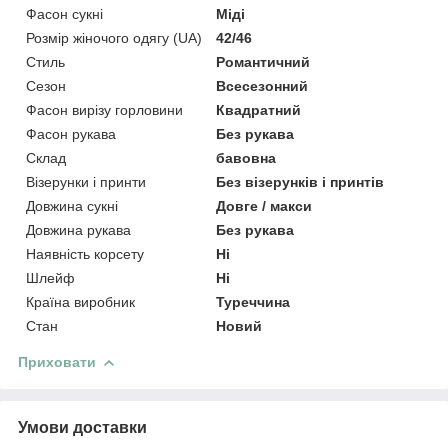
Фасон сукні
Міді
Розмір жіночого одягу (UA)
42/46
Стиль
Романтичний
Сезон
Всесезонний
Фасон вирізу горловини
Квадратний
Фасон рукава
Без рукава
Склад
бавовна
Візерунки і принти
Без візерунків і принтів
Довжина сукні
Довге / макси
Довжина рукава
Без рукава
Наявність корсету
Ні
Шлейф
Ні
Країна виробник
Туреччина
Стан
Новий
Приховати
Умови доставки