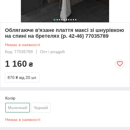
Облягаюче в'язане плаття максі зі шнурівкою
на спині на бретелях (р. 42-46) 77035789
Немає в наявності
Код: 77035789
Опт і роздріб
1 160
₴
870 ₴
від 20 шт.
Колір
Молочний
Чорний
Немає в наявності