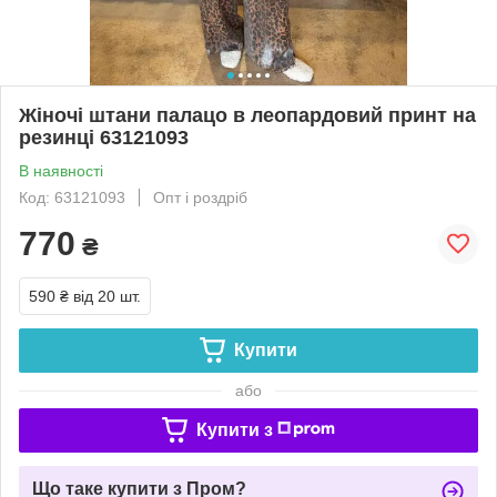
Жіночі штани палацо в леопардовий принт на
резинці 63121093
В наявності
Код: 63121093
Опт і роздріб
770
₴
590 ₴
від 20 шт.
Купити
або
Купити з
Що таке купити з Пром?