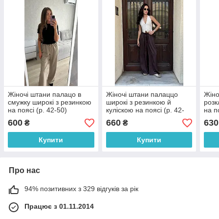
Жіночі штани палацо в
Жіночі штани палаццо
Жіно
смужку широкі з резинкою
широкі з резинкою й
розк
на поясі (р. 42-50)
куліскою на поясі (р. 42-
на п
6121097
46) 6121051
розм
600
660
630
₴
₴
212
Купити
Купити
Про нас
94% позитивних з 329 відгуків за рік
Працює з 01.11.2014