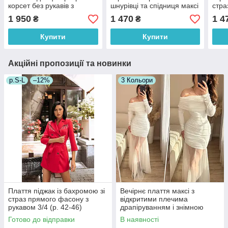
корсет без рукавів з
шнурівці та спідниця максі
стра
трояндами (р. 42, 44)
з розрізом (р. 42, 44)
максі
1 950
1 470
1 4
₴
₴
66036242Е
66036057Е
660
Купити
Купити
Акційні пропозиції та новинки
р.S-L
–12%
3 Кольори
Плаття піджак із бахромою зі
Вечірнє плаття максі з
страз прямого фасону з
відкритими плечима
рукавом 3/4 (р. 42-46)
драпіруванням і знімною
66032050Qr
фатиновою спідницею (р. 42-
Готово до відправки
В наявності
46) 33036307