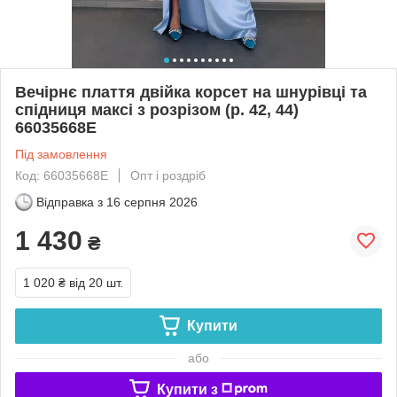
Вечірнє плаття двійка корсет на шнурівці та
спідниця максі з розрізом (р. 42, 44)
66035668Е
Під замовлення
Код: 66035668Е
Опт і роздріб
Відправка з
16 серпня 2026
1 430
₴
1 020 ₴
від 20 шт.
Купити
або
Купити з