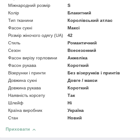
Міжнародний розмір
S
Колір
Блакитний
Тип тканини
Королівський атлас
Фасон сукні
Максі
Розмір жіночого одягу (UA)
42
Стиль
Романтичний
Сезон
Всесезонний
Фасон вирізу горловини
Анжеліка
Фасон рукава
Короткий
Візерунки і принти
Без візерунків і принтів
Довжина сукні
Довге / макси
Довжина рукава
Короткий
Наявність корсету
Так
Шлейф
Ні
Країна виробник
Україна
Стан
Новий
Приховати