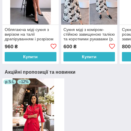
Облягаюча міді сукня з
Сукня міді з коміром-
Сукн
вирізом на талії
стійкою завищеною талією
роз
драпіруванням і розрізом
та короткими рукавами (р.
зави
на спідниці (р. 42, 44)
42-52) 2035979
вирі
960
600
800
₴
₴
66035387Е
703
Купити
Купити
Акційні пропозиції та новинки
р.S-L
–12%