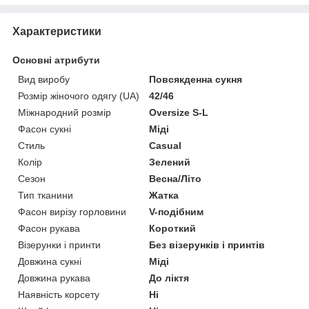
Характеристики
Основні атрибути
Вид виробу
Повсякденна сукня
Розмір жіночого одягу (UA)
42/46
Міжнародний розмір
Oversize S-L
Фасон сукні
Міді
Стиль
Casual
Колір
Зелений
Сезон
Весна/Літо
Тип тканини
Жатка
Фасон вирізу горловини
V-подібним
Фасон рукава
Короткий
Візерунки і принти
Без візерунків і принтів
Довжина сукні
Міді
Довжина рукава
До ліктя
Наявність корсету
Ні