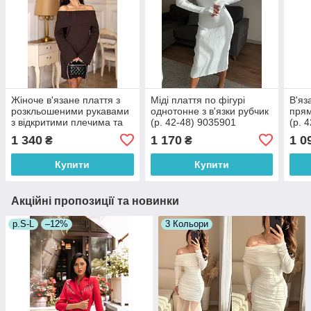
Жіноче в'язане плаття з
Міді плаття по фігурі
В'яз
розкльошеними рукавами
однотонне з в'язки рубчик
прям
з відкритими плечима та
(р. 42-48) 9035901
(р. 
підворотом (р. 42-46)
1 340
1 170
1 0
₴
₴
4036203
Купити
Купити
Акційні пропозиції та новинки
р.S-L
–12%
3 Кольори