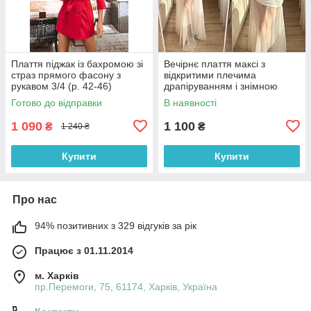
Плаття піджак із бахромою зі
Вечірнє плаття максі з
страз прямого фасону з
відкритими плечима
рукавом 3/4 (р. 42-46)
драпіруванням і знімною
66032050Qr
фатиновою спідницею (р. 42-
Готово до відправки
В наявності
46) 33036307
1 090
1 100
₴
₴
1 240 ₴
Купити
Купити
Про нас
94% позитивних з 329 відгуків за рік
Працює з 01.11.2014
м. Харків
пр.Перемоги, 75, 61174, Харків, Україна