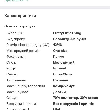
Характеристики
Основні атрибути
Виробник
PrettyLittleThing
Вид виробу
Повсякденна сукня
Розмір жіночого одягу (UA)
42/46
Міжнародний розмір
One size
Фасон сукні
Пряме
Стиль
Молодіжний
Колір
Чорний
Сезон
Осінь/Зима
Тип тканини
В'язання
Фасон вирізу горловини
Комір-хомут
Фасон рукава
Довгий
Склад
70% поліестер, 30% акрил
Візерунки і принти
Без візерунків і принтів
Довжина сукні
Міді