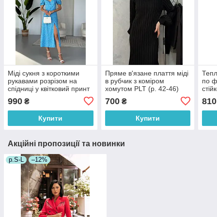
Міді сукня з короткими
Пряме в'язане плаття міді
Тепл
рукавами розрізом на
в рубчик з коміром
по ф
спідниці у квітковий принт
хомутом PLT (р. 42-46)
стій
(р. 42-46) 4035969
1035578
990
700
810
₴
₴
Купити
Купити
Акційні пропозиції та новинки
р.S-L
–12%