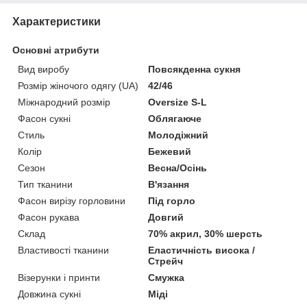
Характеристики
Основні атрибути
Вид виробу
Повсякденна сукня
Розмір жіночого одягу (UA)
42/46
Міжнародний розмір
Oversize S-L
Фасон сукні
Облягаюче
Стиль
Молодіжний
Колір
Бежевий
Сезон
Весна/Осінь
Тип тканини
В'язання
Фасон вирізу горловини
Під горло
Фасон рукава
Довгий
Склад
70% акрил, 30% шерсть
Властивості тканини
Еластичність висока /
Стрейч
Візерунки і принти
Смужка
Довжина сукні
Міді