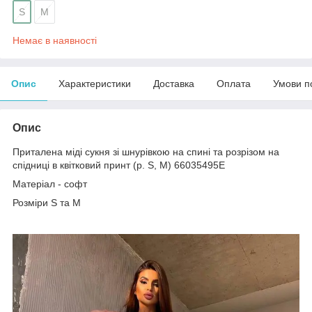
S
М
Немає в наявності
Опис
Характеристики
Доставка
Оплата
Умови п
Опис
Приталена міді сукня зі шнурівкою на спині та розрізом на
спідниці в квітковий принт (р. S, M) 66035495Е
Матеріал - софт
Розміри S та М