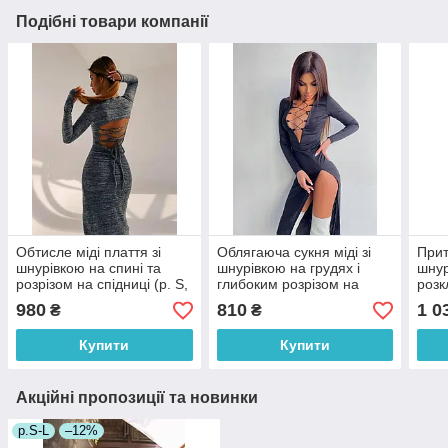
Подібні товари компанії
Обтисле міді плаття зі
Облягаюча сукня міді зі
Прит
шнурівкою на спині та
шнурівкою на грудях і
шнур
розрізом на спідниці (р. S,
глибоким розрізом на
роз
M) 66035915Е
спідниці (р. S, M)
з во
980
810
1 0
₴
₴
66035089Е
660
Купити
Купити
Акційні пропозиції та новинки
р.S-L
–12%