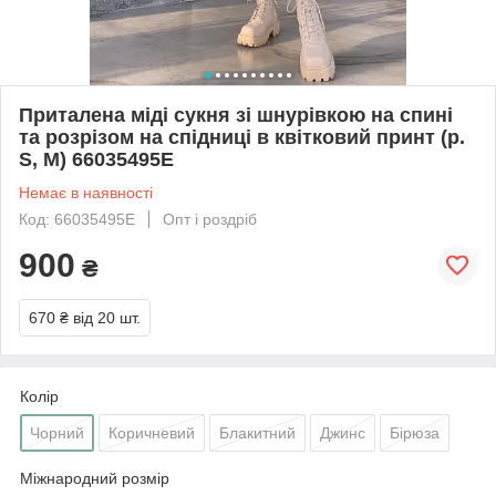
Приталена міді сукня зі шнурівкою на спині
та розрізом на спідниці в квітковий принт (р.
S, M) 66035495Е
Немає в наявності
Код: 66035495Е
Опт і роздріб
900
₴
670 ₴
від 20 шт.
Колір
Чорний
Коричневий
Блакитний
Джинс
Бірюза
Міжнародний розмір