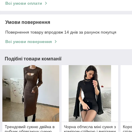
Всі умови оплати
Умови повернення
Повернення товару впродовж 14 днів за рахунок покупця
Всі умови повернення
Подібні товари компанії
Трендовий сукню двійка в
Чорна обтисла міні сукня з
Коро
рубчик облягаючу сукню
коміром-стійкою і вирізами
спід