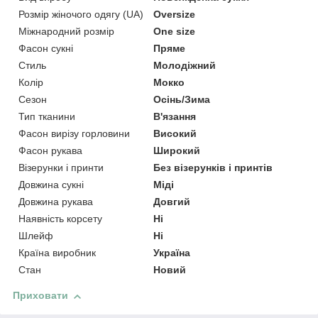
Розмір жіночого одягу (UA)
Oversize
Міжнародний розмір
One size
Фасон сукні
Пряме
Стиль
Молодіжний
Колір
Мокко
Сезон
Осінь/Зима
Тип тканини
В'язання
Фасон вирізу горловини
Високий
Фасон рукава
Широкий
Візерунки і принти
Без візерунків і принтів
Довжина сукні
Міді
Довжина рукава
Довгий
Наявність корсету
Ні
Шлейф
Ні
Країна виробник
Україна
Стан
Новий
Приховати