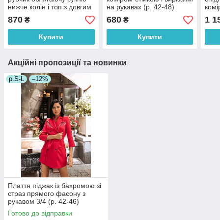
нижче колін і топ з довгим
на рукавах (р. 42-48)
комі
рукавом (р. 42-44)
80036261
ліхт
870
680
1 1
₴
₴
83033241
пояс
660
Купити
Купити
Акційні пропозиції та новинки
р.S-L
–12%
Плаття піджак із бахромою зі
страз прямого фасону з
рукавом 3/4 (р. 42-46)
66032050Qr
Готово до відправки