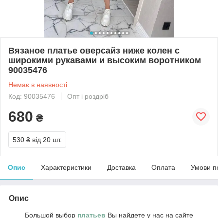
Вязаное платье оверсайз ниже колен с
широкими рукавами и высоким воротником
90035476
Немає в наявності
Код: 90035476
Опт і роздріб
680
₴
530 ₴
від 20 шт.
Опис
Характеристики
Доставка
Оплата
Умови п
Опис
Большой выбор
платьев
Вы найдете у нас на сайте