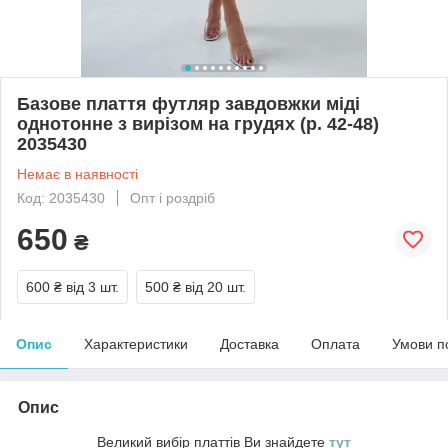
Базове плаття футляр завдовжки міді
однотонне з вирізом на грудях (р. 42-48)
2035430
Немає в наявності
Код: 2035430
Опт і роздріб
650
₴
600 ₴
від 3 шт.
500 ₴
від 20 шт.
Опис
Характеристики
Доставка
Оплата
Умови п
Опис
Великий вибір платтів Ви знайдете
тут