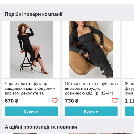
Подібні товари компанії
Чорне плаття футляр
Обтисле плаття в рубчик із
Жіно
завдовжки міді з фігурним
вирізом на грудях
фігу
вирізом декольте та
довжиною міді (р. 42-44)
рука
розрізом (р. 40-46)
66033394Q
груд
670
730
1 1
₴
₴
31035518
Купити
Купити
Акційні пропозиції та новинки