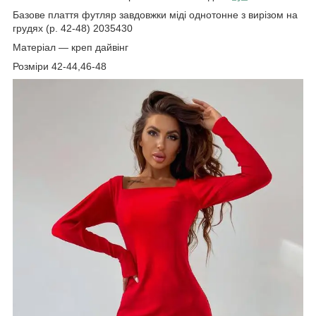
Базове плаття футляр завдовжки міді однотонне з вирізом на
грудях (р. 42-48) 2035430
Матеріал — креп дайвінг
Розміри 42-44,46-48