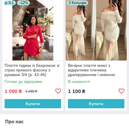
р.S-L
–12%
3 Кольори
Плаття піджак із бахромою зі
Вечірнє плаття максі з
страз прямого фасону з
відкритими плечима
рукавом 3/4 (р. 42-46)
драпіруванням і знімною
66032050Qr
фатиновою спідницею (р. 42-
Готово до відправки
В наявності
46) 33036307
1 090
1 100
₴
₴
1 240 ₴
Купити
Купити
Про нас