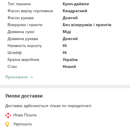
Тип тканини
Креп-дайвінг
Фасон вирізу горловини
Квадратний
Фасон рукава
Довгий
Візерунки і принти
Без візерунків і принтів
Довжина сукні
Міді
Довжина рукава
Довгий
Наявність корсету
Ні
Шлейф
Ні
Країна виробник
Україна
Стан
Новий
Приховати
Умови доставки
Доставка здійснюється тільки по передоплаті.
Нова Пошта
Укрпошта