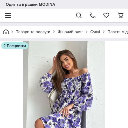
Одяг та іграшки MODINA
Товари та послуги
Жіночий одяг
Сукні
Плаття мід
2 Расцветки