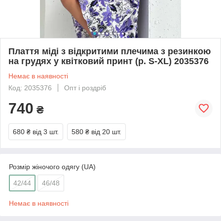
Плаття міді з відкритими плечима з резинкою
на грудях у квітковий принт (р. S-XL) 2035376
Немає в наявності
Код: 2035376
Опт і роздріб
740
₴
680 ₴
від 3 шт.
580 ₴
від 20 шт.
Розмір жіночого одягу (UA)
42/44
46/48
Немає в наявності