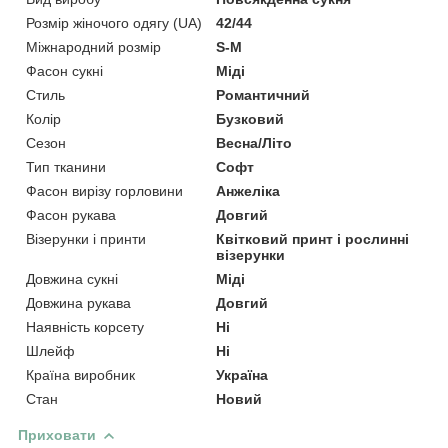
Розмір жіночого одягу (UA)
42/44
Міжнародний розмір
S-M
Фасон сукні
Міді
Стиль
Романтичний
Колір
Бузковий
Сезон
Весна/Літо
Тип тканини
Софт
Фасон вирізу горловини
Анжеліка
Фасон рукава
Довгий
Візерунки і принти
Квітковий принт і рослинні
візерунки
Довжина сукні
Міді
Довжина рукава
Довгий
Наявність корсету
Ні
Шлейф
Ні
Країна виробник
Україна
Стан
Новий
Приховати