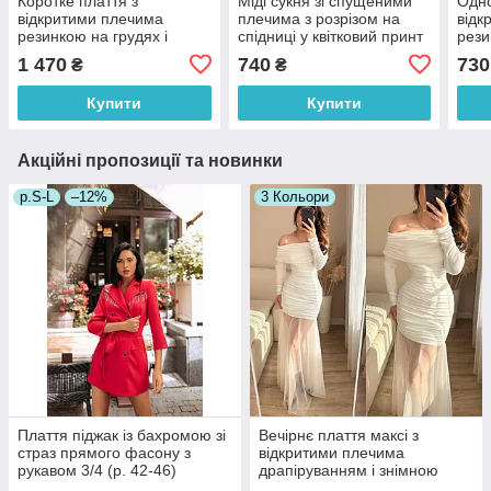
Коротке плаття з
Міді сукня зі спущеними
Одно
відкритими плечима
плечима з розрізом на
відк
резинкою на грудях і
спідниці у квітковий принт
рези
об'ємною подвійною
(р. 42-48) 2035960
L) 9
1 470
740
730
₴
₴
спідницею (р. 42-46)
66035812Q
Купити
Купити
Акційні пропозиції та новинки
р.S-L
–12%
3 Кольори
Плаття піджак із бахромою зі
Вечірнє плаття максі з
страз прямого фасону з
відкритими плечима
рукавом 3/4 (р. 42-46)
драпіруванням і знімною
66032050Qr
фатиновою спідницею (р. 42-