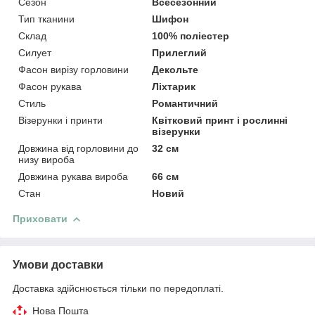
Сезон
Всесезонний
Тип тканини
Шифон
Склад
100% поліестер
Силует
Прилеглий
Фасон вирізу горловини
Декольте
Фасон рукава
Ліхтарик
Стиль
Романтичний
Візерунки і принти
Квітковий принт і рослинні
візерунки
Довжина від горловини до
32 см
низу вироба
Довжина рукава вироба
66 см
Стан
Новий
Приховати
Умови доставки
Доставка здійснюється тільки по передоплаті.
Нова Пошта