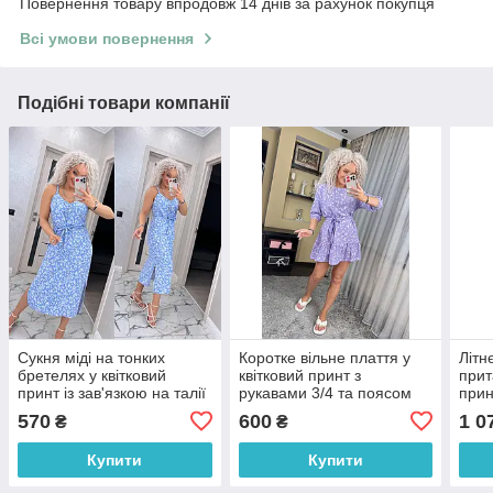
Повернення товару впродовж 14 днів за рахунок покупця
Всі умови повернення
Подібні товари компанії
Сукня міді на тонких
Коротке вільне плаття у
Літн
бретелях у квітковий
квітковий принт з
прит
принт із зав'язкою на талії
рукавами 3/4 та поясом
прин
(р. 42-52) 7035749
на талії (р. 42-52) 7035625
ліхт
570
600
1 0
₴
₴
630
Купити
Купити