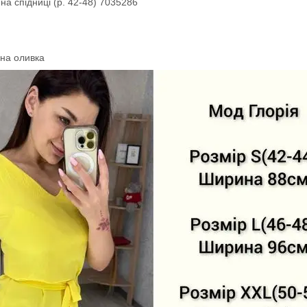
 на спідниці (р. 42-48) 7035286
емна оливка