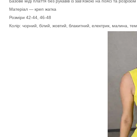
Базове міді плаття без рукавів із зав'язкою на поясі та розрізом
Матеріал — креп жатка
Розміри 42-44, 46-48
Колір: чорний, білий, жовтий, блакитний, електрик, малина, т