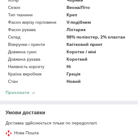
Колір
Чорний
Сезон
Весна/Літо
Тип тканини
Креп
Фасон вирізу горловини
V-подібним
Фасон рукава
Ліхтарик
Склад
98% поліестер, 2% еластан
Візерунки і принти
Квітковий принт
Довжина сукні
Коротке / міні
Довжина рукава
Короткий
Наявність корсету
Ні
Країна виробник
Греція
Стан
Новий
Приховати
Умови доставки
Доставка здійснюється тільки по передоплаті.
Нова Пошта