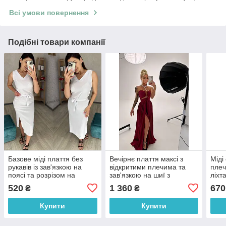
Всі умови повернення
Подібні товари компанії
Базове міді плаття без
Вечірнє плаття максі з
Міді
рукавів із зав'язкою на
відкритими плечима та
плеч
поясі та розрізом на
зав'язкою на шиї з
ліхт
спідниці (р. 42-48)
розрізом на нозі (р. S, M)
на ш
520
1 360
670
₴
₴
7035286
66035919Е
550
Купити
Купити