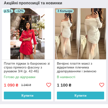
Акційні пропозиції та новинки
р.S-L
–12%
3 Кольори
Плаття піджак із бахромою зі
Вечірнє плаття максі з
страз прямого фасону з
відкритими плечима
рукавом 3/4 (р. 42-46)
драпіруванням і знімною
66032050Qr
фатиновою спідницею (р. 42-
Готово до відправки
В наявності
46) 33036307
1 090
1 100
₴
₴
1 240 ₴
Купити
Купити