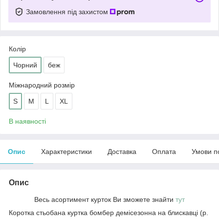
Замовлення під захистом
Колір
Чорний
беж
Міжнародний розмір
S
M
L
XL
В наявності
Опис
Характеристики
Доставка
Оплата
Умови п
Опис
Весь асортимент курток Ви зможете знайти
тут
Коротка стьобана куртка бомбер демісезонна на блискавці (р.