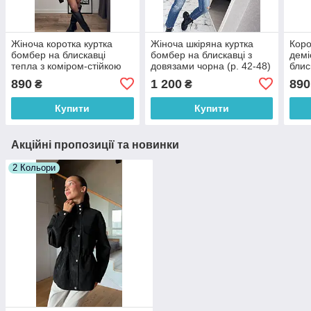
Жіноча коротка куртка
Жіноча шкіряна куртка
Коро
бомбер на блискавці
бомбер на блискавці з
демі
тепла з коміром-стійкою
довязами чорна (р. 42-48)
блис
(р. 42-46) 6011302
65011029
стій
890
1 200
890
₴
₴
Купити
Купити
Акційні пропозиції та новинки
2 Кольори