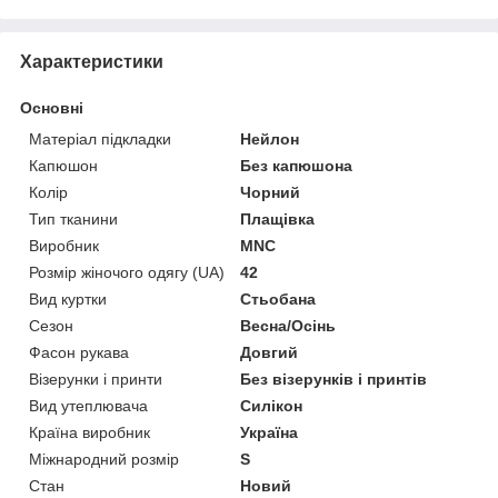
Характеристики
Основні
Матеріал підкладки
Нейлон
Капюшон
Без капюшона
Колір
Чорний
Тип тканини
Плащівка
Виробник
MNC
Розмір жіночого одягу (UA)
42
Вид куртки
Стьобана
Сезон
Весна/Осінь
Фасон рукава
Довгий
Візерунки і принти
Без візерунків і принтів
Вид утеплювача
Силікон
Країна виробник
Україна
Міжнародний розмір
S
Стан
Новий