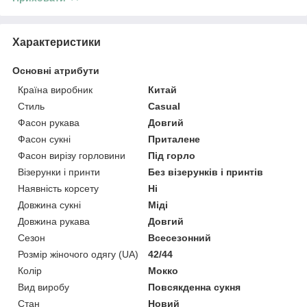
Характеристики
Основні атрибути
Країна виробник
Китай
Стиль
Casual
Фасон рукава
Довгий
Фасон сукні
Приталене
Фасон вирізу горловини
Під горло
Візерунки і принти
Без візерунків і принтів
Наявність корсету
Ні
Довжина сукні
Міді
Довжина рукава
Довгий
Сезон
Всесезонний
Розмір жіночого одягу (UA)
42/44
Колір
Мокко
Вид виробу
Повсякденна сукня
Стан
Новий