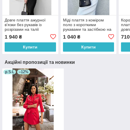
Довге плаття ажурної
Міді плаття з коміром
Коро
в'язки без рукавів із
поло з короткими
плат
розрізами на талії
рукавами та застібкою на
довг
приталене (р. 42-46)
грудях (р. 42-46) 9035995
910
1 940
1 040
710
₴
₴
4036230
Купити
Купити
Акційні пропозиції та новинки
р.S-L
–12%