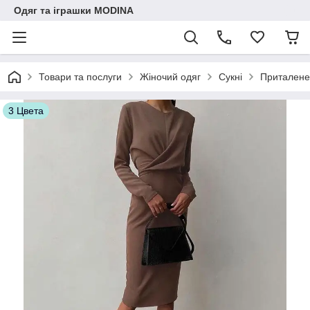
Одяг та іграшки MODINA
Товари та послуги
Жіночий одяг
Сукні
Приталене 
3 Цвета