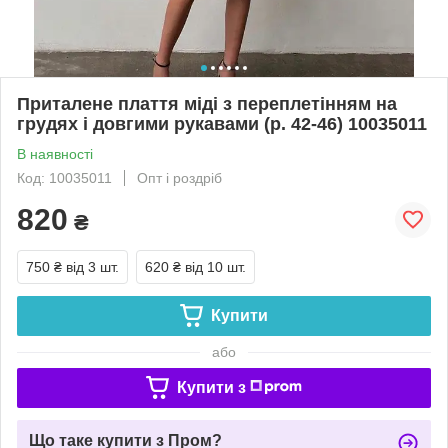
Приталене плаття міді з переплетінням на
грудях і довгими рукавами (р. 42-46) 10035011
В наявності
Код: 10035011
Опт і роздріб
820
₴
750 ₴
від 3 шт.
620 ₴
від 10 шт.
Купити
або
Купити з
Що таке купити з Пром?