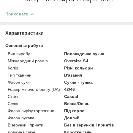
Приховати
Характеристики
Основні атрибути
Вид виробу
Повсякденна сукня
Міжнародний розмір
Oversize S-L
Колір
Різні кольори
Тип тканини
В'язання
Фасон сукні
Сукня - туніка
Розмір жіночого одягу (UA)
42/46
Стиль
Casual
Сезон
Весна/Осінь
Фасон вирізу горловини
Під горло
Фасон рукава
Довгий
Візерунки і принти
Без візерунків і принтів
Довжина сукні
Коротке / міні