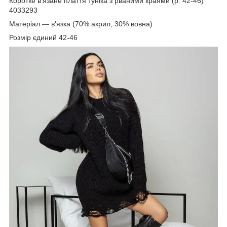
Коротке в'язане плаття туніка з рваними краями (р. 42-46)
4033293
Матеріал — в'язка (70% акрил, 30% вовна)
Розмір єдиний 42-46