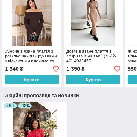
Жіноче в'язане плаття з
Довге в'язане плаття з
Жіно
розкльошеними рукавами
розрізами на талії (р. 42-
віль
з відкритими плечима та
46) 4035475
рука
підворотом (р. 42-46)
(р. 
1 340
1 350
580
₴
₴
4036203
Купити
Купити
Акційні пропозиції та новинки
р.S-L
–12%