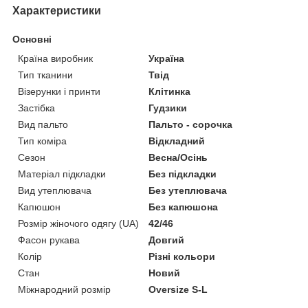
Характеристики
Основні
Країна виробник
Україна
Тип тканини
Твід
Візерунки і принти
Клітинка
Застібка
Гудзики
Вид пальто
Пальто - сорочка
Тип коміра
Відкладний
Сезон
Весна/Осінь
Матеріал підкладки
Без підкладки
Вид утеплювача
Без утеплювача
Капюшон
Без капюшона
Розмір жіночого одягу (UA)
42/46
Фасон рукава
Довгий
Колір
Різні кольори
Стан
Новий
Міжнародний розмір
Oversize S-L