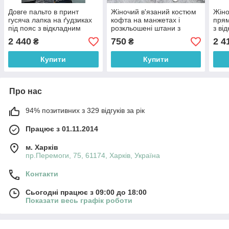
Довге пальто в принт
Жіночий в'язаний костюм
Жіно
гусяча лапка на ґудзиках
кофта на манжетах і
прям
під пояс з відкладним
розкльошені штани з
з ві
коміром (р. 44-48)
куліскою на поясі (р. 42-
ґудз
2 440
750
2 4
₴
₴
6602253Q
46) 7103070
660
Купити
Купити
Про нас
94% позитивних з 329 відгуків за рік
Працює з 01.11.2014
м. Харків
пр.Перемоги, 75, 61174, Харків, Україна
Контакти
Сьогодні працює з 09:00 до 18:00
Показати весь графік роботи