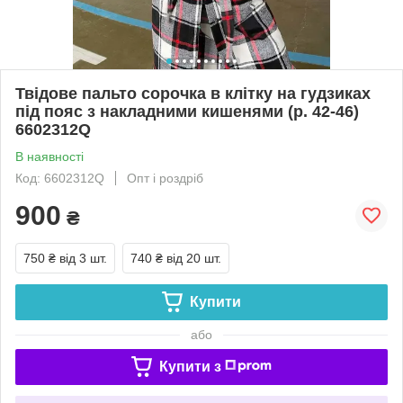
Твідове пальто сорочка в клітку на гудзиках
під пояс з накладними кишенями (р. 42-46)
6602312Q
В наявності
Код: 6602312Q
Опт і роздріб
900
₴
750 ₴
від 3 шт.
740 ₴
від 20 шт.
Купити
або
Купити з