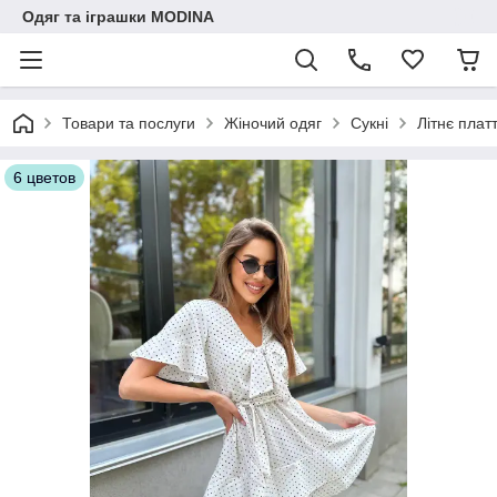
Одяг та іграшки MODINA
Товари та послуги
Жіночий одяг
Сукні
Літнє плат
6 цветов