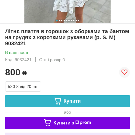
Літнє плаття в горошок з оборками та бантом
на грудях з короткими рукавами (р. S, M)
9032421
В наявності
Код: 9032421
Опт і роздріб
800
₴
530 ₴
від 20 шт.
Купити
або
Купити з