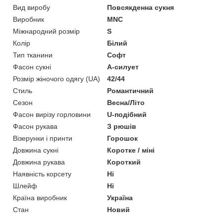
Вид виробу
Повсякденна сукня
Виробник
MNC
Міжнародний розмір
S
Колір
Білий
Тип тканини
Софт
Фасон сукні
А-силует
Розмір жіночого одягу (UA)
42/44
Стиль
Романтичний
Сезон
Весна/Літо
Фасон вирізу горловини
U-подібний
Фасон рукава
З рюшів
Візерунки і принти
Горошок
Довжина сукні
Коротке / міні
Довжина рукава
Короткий
Наявність корсету
Ні
Шлейф
Ні
Країна виробник
Україна
Стан
Новий