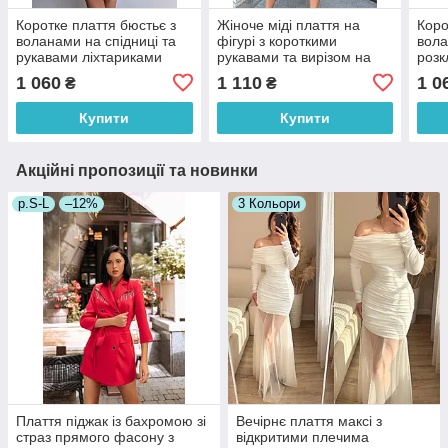
Коротке плаття бюстьє з
Жіноче міді плаття на
Коро
воланами на спідниці та
фігурі з короткими
вола
рукавами ліхтариками
рукавами та вирізом на
роз
квіткове (р. S, M)
грудях (р. 42-46) 9036094
(р. 
1 060
1 110
1 0
₴
₴
66036060Е
Купити
Купити
Акційні пропозиції та новинки
р.S-L
–12%
3 Кольори
Плаття піджак із бахромою зі
Вечірнє плаття максі з
страз прямого фасону з
відкритими плечима