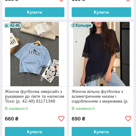
Купити
Купити
р. 42-46
3 Кольори
Жіноча футболка оверсайз з
Жіноча вільна футболка з
рукавами до ліктя та написом
асиметричним низом і
Toxic (р. 42-48) 81171348
оздобленням з мережива (р.
42-46) 55171347
В наявності
В наявності
660
690
₴
₴
Купити
Купити