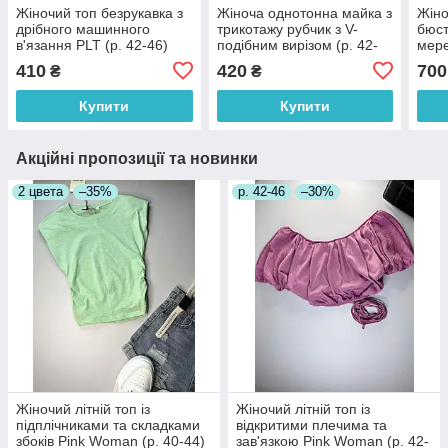
Жіночий топ безрукавка з
Жіноча однотонна майка з
Жіно
дрібного машинного
трикотажу рубчик з V-
бюст
в'язання PLT (р. 42-46)
подібним вирізом (р. 42-
мере
1171206
46) 10171095
прин
410
420
700
₴
₴
(р. 
Купити
Купити
Акційні пропозиції та новинки
2 цвета
–35%
р. 42-46
–30%
Жіночий літній топ із
Жіночий літній топ із
підплічниками та складками
відкритими плечима та
збоків Pink Woman (р. 40-44)
зав'язкою Pink Woman (р. 42-