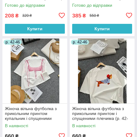
1171080r
46) 1171068r
Готово до відправки
Готово до відправки
208
385
₴
₴
320 ₴
550 ₴
Купити
Купити
р. 42-46
р. 42-46
Жіноча вільна футболка з
Жіноча вільна футболка з
прикольним принтом
прикольним принтом і
купальник і спущеними
спущеними плечима (р. 42-
плечима (р. 42-46) 81171350
46) 81171349
В наявності
В наявності
660
660
₴
₴