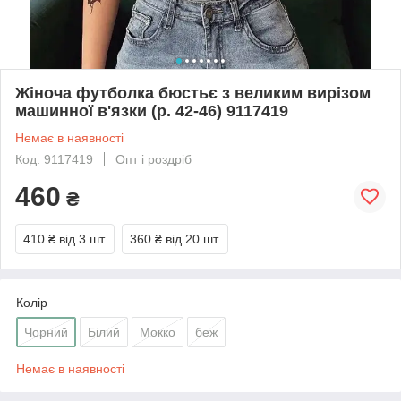
Жіноча футболка бюстьє з великим вирізом
машинної в'язки (р. 42-46) 9117419
Немає в наявності
Код: 9117419
Опт і роздріб
460
₴
410 ₴
від 3 шт.
360 ₴
від 20 шт.
Колір
Чорний
Білий
Мокко
беж
Немає в наявності