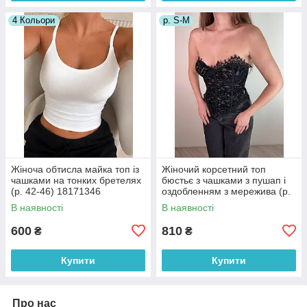
4 Кольори
р. S-M
Жіноча обтисла майка топ із
Жіночий корсетний топ
чашками на тонких бретелях
бюстьє з чашками з пушап і
(р. 42-46) 18171346
оздобленням з мережива (р.
42-44) 10171345
В наявності
В наявності
600
810
₴
₴
Купити
Купити
Про нас